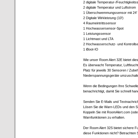
2 digitale Temperatur-/Feuchtigkeits
2 digitale Temperatur und Luftstrom
1 Überschwemmungssensor mit 24' 
2 Digitale Wirkleistung (10')
4 Raumeintrittssensor
1 Hochwassersensor-Spot
1 Leistungssensor
1 Lichtmast und LTA
2 Hochwasserschutz- und Kontrollset
1 iBoot-IO
Wie unser Room Alert 32E bietet dies
Es überwacht Temperatur, Luftfeuchti
Platz für jeweils 30 Sensoren / Zube
Niederspannungsgeräte umzuschalte
Wenn die Bedingungen Ihre Schwelle
benachrichtigt, damit Sie schnell ha
Senden Sie E-Mails und Textnachrich
Lösen Sie die Warn-LEDs und den Si
Koppeln Sie mit RoomAlert.com (ode
Warnfunktionen zu erhalten.
Der Room Alert 32S bietet sichere 
diese Funktionen nicht? Betrachten 