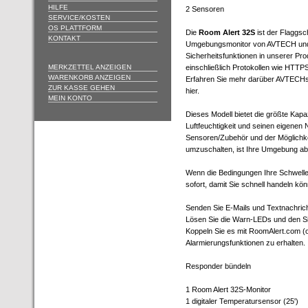
HILFE
2 Sensoren
SERVICE/KOSTEN
OS PLATTFORM
Die
Room Alert 32S
ist der Flaggsch
KONTAKT
Umgebungsmonitor von AVTECH und 
Sicherheitsfunktionen in unserer Prod
MERKZETTEL ANZEIGEN
einschließlich Protokollen wie HTT
WARENKORB ANZEIGEN
Erfahren Sie mehr darüber AVTECHs
ZUR KASSE GEHEN
hier.
MEIN KONTO
Dieses Modell bietet die größte Kap
Luftfeuchtigkeit und seinen eigenen N
Sensoren/Zubehör und der Möglichke
umzuschalten, ist Ihre Umgebung a
Wenn die Bedingungen Ihre Schwellen
sofort, damit Sie schnell handeln kö
Senden Sie E-Mails und Textnachrich
Lösen Sie die Warn-LEDs und den Si
Koppeln Sie es mit RoomAlert.com (
Alarmierungsfunktionen zu erhalten.
Responder bündeln
1 Room Alert 32S-Monitor
1 digitaler Temperatursensor (25')