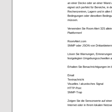
an einer Decke oder an einer Wand 
eignet sich perfekt für Bereiche, in 
Rechenzentren, Lagern und in allen 
Bedingungen oder dieselben Bedingu
müssen.
Verwenden Sie Room Alert 32S allein
Plattformen!
RoomAlert.com
SNMP oder JSON von Drittanbietern
Lösen Sie Warnungen, Erinnerungen 
festgelegten Umgebungsschwellen a
Erhalten Sie Benachrichtigungen im 
Email
Textnachricht
Visuelles / akustisches Signal
HTTP-Post
SNMP-Trap
Zeigen Sie die Sensorwerte auf eine
Internet oder in Ihrem lokalen Netzw