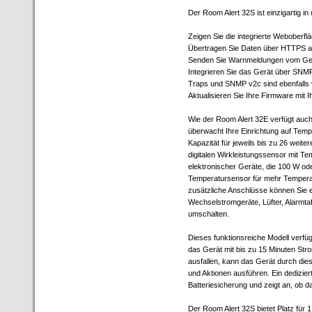
Der Room Alert 32S ist einzigartig in
Zeigen Sie die integrierte Webober
Übertragen Sie Daten über HTTPS a
Senden Sie Warnmeldungen vom Gerä
Integrieren Sie das Gerät über SN
Traps und SNMP v2c sind ebenfalls 
Aktualisieren Sie Ihre Firmware mit
Wie der Room Alert 32E verfügt auch
überwacht Ihre Einrichtung auf Tempe
Kapazität für jeweils bis zu 26 weit
digitalen Wirkleistungssensor mit T
elektronischer Geräte, die 100 W od
Temperatursensor für mehr Temperat
zusätzliche Anschlüsse können Sie 
Wechselstromgeräte, Lüfter, Alarmta
umschalten.
Dieses funktionsreiche Modell verfüg
das Gerät mit bis zu 15 Minuten Str
ausfallen, kann das Gerät durch dies
und Aktionen ausführen. Ein dedizier
Batteriesicherung und zeigt an, ob d
Der Room Alert 32S bietet Platz für