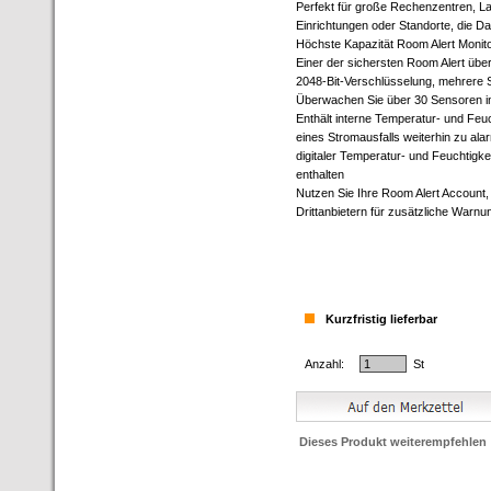
Perfekt für große Rechenzentren, La
Einrichtungen oder Standorte, die D
Höchste Kapazität Room Alert Monitor
Einer der sichersten Room Alert übe
2048-Bit-Verschlüsselung, mehrere
Überwachen Sie über 30 Sensoren in
Enthält interne Temperatur- und Feuc
eines Stromausfalls weiterhin zu al
digitaler Temperatur- und Feuchtigke
enthalten
Nutzen Sie Ihre Room Alert Accoun
Drittanbietern für zusätzliche Warnu
Kurzfristig lieferbar
Anzahl:
St
Dieses Produkt weiterempfehlen