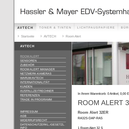
AVTECH
TONER & TINTEN
LICHTPAUSPAPIERE
BÜR
ÖFFNUNGSZEITEN
Startseite
AVTECH
Room Alert
AVTECH
ROOM ALERT
SENSOREN
ZUBEHÖR
ROOM ALERT MANAGER
NETZWERK-KAMERAS
WARUM AVTECH
INTERNATIONALITÄT
KUNDEN
AUSFALLZEITRECHNER
In Ihrem Warenkorb:
0
Artikel,
0,00
E
REFERENZEN
TRADE IN PROGRAMM
ROOM ALERT 
IMPRESSUM
Room Alert 32ER
AGB
RA32S-DAP-RAS
WIDERRUFSRECHT
DATENSCHUTZERKL./GESETZL.
INFO
1 Room Alert 32 S